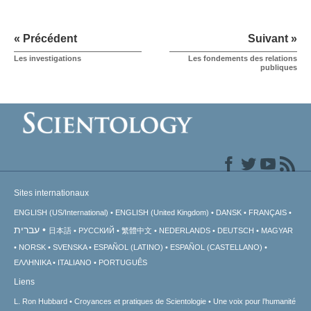
« Précédent
Suivant »
Les investigations
Les fondements des relations
publiques
Sites internationaux
ENGLISH (US/International)
ENGLISH (United Kingdom)
DANSK
FRANÇAIS
עברית
日本語
РУССКИЙ
繁體中文
NEDERLANDS
DEUTSCH
MAGYAR
NORSK
SVENSKA
ESPAÑOL (LATINO)
ESPAÑOL (CASTELLANO)
ΕΛΛΗΝΙΚA
ITALIANO
PORTUGUÊS
Liens
L. Ron Hubbard
Croyances et pratiques de Scientologie
Une voix pour l’humanité