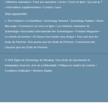
Ministres volontaires
Foire aux questions
Livres
Cours en ligne
Qui suis-je ?
Informations supplémentaires
Contact
Lieux
Sites apparentés
L. Ron Hubbard
La Dianétique
Scientology Network
Scientology Religion
David
Miscavige
Commencer un cours en ligne
Les ministres volontaires de
Scientologie
Association Internationale des Scientologues
Freedom Magazine
Le chemin du bonheur
En faveur d’un monde sans drogue
Tous unis pour les
droits de l’Homme
Des jeunes pour les droits de l’Homme
Commission des
Citoyens pour les Droits de l’Homme
© 2026
Église de Scientology de Winnipeg.
Tous droits de reproduction et
d’adaptation réservés.
Avis de confidentialité
•
Politique en matière de cookies
•
Conditions d’utilisation
•
Mentions légales