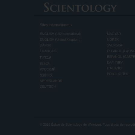
Sites internationaux
ENGLISH (US/International)
MAGYAR
ENGLISH (United Kingdom)
NORSK
DANSK
SVENSKA
FRANÇAIS
ESPAÑOL (LATIN
עברית
ESPAÑOL (CAST
ΕΛΛΗΝΙΚA
日本語
ITALIANO
РУССКИЙ
PORTUGUÊS
繁體中文
NEDERLANDS
DEUTSCH
© 2026
Église de Scientology de Winnipeg.
Tous droits de reprodu