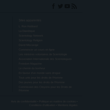
Sites apparentés
L. Ron Hubbard
La Dianétique
Scientology Network
Scientology Religion
David Miscavige
Commencer un cours en ligne
Les ministres volontaires de Scientologie
Association Internationale des Scientologues
Freedom Magazine
Le chemin du bonheur
En faveur d’un monde sans drogue
Tous unis pour les droits de l’Homme
Des jeunes pour les droits de l’Homme
Commission des Citoyens pour les Droits de
l’Homme
Avis de confidentialité
•
Politique en matière de cookies
•
Conditions d’utilisation
•
Mentions légales