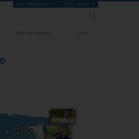
SITES APPARENTÉS
FR
LANGUE
Foire aux questions
Livres
Antécédents et principes de base
Livres pour débutants
e
À l’intérieur d’une église
Livres audio
L’organisation de la Scientologie
conférences d’introduction
Films