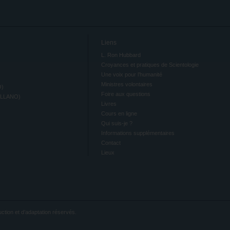
Liens
L. Ron Hubbard
Croyances et pratiques de Scientologie
Une voix pour l’humanité
Ministres volontaires
O)
Foire aux questions
ELLANO)
Livres
Cours en ligne
Qui suis-je ?
Informations supplémentaires
Contact
Lieux
ction et d’adaptation réservés.