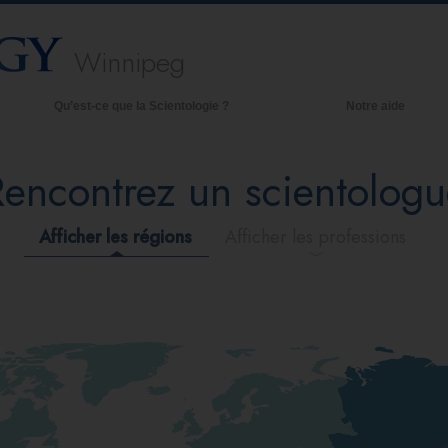
Winnipeg
Qu’est-ce que la Scientologie ?
Notre aide
royances et pratiques
Rencontrez un scientologu
redos et Codes de Scientologie
es scientologues et la Scientologie
Afficher les régions
Afficher les professions
encontrez un scientologue
 l’intérieur d’une église
es principes de base de la Scientologie
a Dianétique : Une introduction
mour et haine –
u’est-ce que la grandeur ?