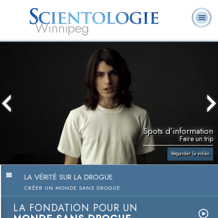
Winnipeg
Qu’est-ce que la
Ministres
Foire aux
L. Ron Hubbard
Livres
Scientologie ?
volontaires
questions
Spots d’information
Faire un trip
Regarder la vidéo
LA VÉRITÉ SUR LA DROGUE
CRÉER UN MONDE SANS DROGUE
LA FONDATION POUR UN