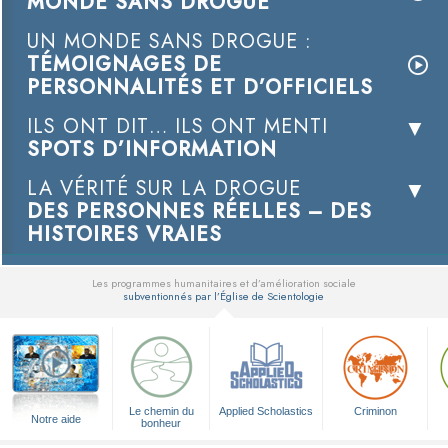
MONDE SANS DROGUE
UN MONDE SANS DROGUE :
TÉMOIGNAGES DE
PERSONNALITÉS ET D’OFFICIELS
ILS ONT DIT… ILS ONT MENTI
SPOTS D’INFORMATION
LA VÉRITÉ SUR LA DROGUE
DES PERSONNES RÉELLES – DES
HISTOIRES VRAIES
Les programmes humanitaires et d’amélioration sociale
subventionnés par l’Église de Scientologie
▼
Le chemin du
Applied Scholastics
Criminon
Notre aide
bonheur