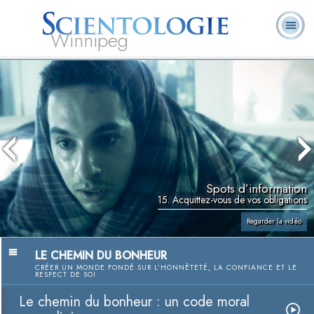
Winnipeg
Qu’est-ce que la
Ministres
Foire aux
L. Ron Hubbard
Livres
Scientologie ?
volontaires
questions
Spots d’information
15. Acquittez-vous de vos obligations
Regarder la vidéo
LE CHEMIN DU BONHEUR
CRÉER UN MONDE FONDÉ SUR L’HONNÊTETÉ, LA CONFIANCE ET LE
RESPECT DE SOI
Le chemin du bonheur : un code moral