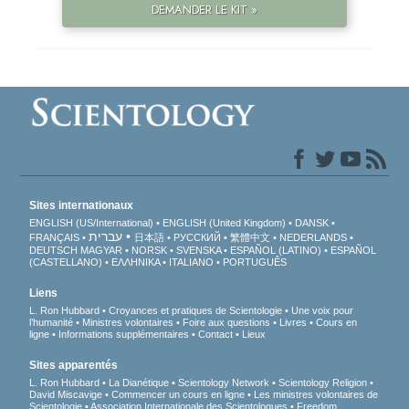
DEMANDER LE KIT »
Sites internationaux
ENGLISH (US/International)
ENGLISH (United Kingdom)
DANSK
עברית
FRANÇAIS
日本語
РУССКИЙ
繁體中文
NEDERLANDS
DEUTSCH
MAGYAR
NORSK
SVENSKA
ESPAÑOL (LATINO)
ESPAÑOL
(CASTELLANO)
ΕΛΛΗΝΙΚA
ITALIANO
PORTUGUÊS
Liens
L. Ron Hubbard
Croyances et pratiques de Scientologie
Une voix pour
l’humanité
Ministres volontaires
Foire aux questions
Livres
Cours en
ligne
Informations supplémentaires
Contact
Lieux
Sites apparentés
L. Ron Hubbard
La Dianétique
Scientology Network
Scientology Religion
David Miscavige
Commencer un cours en ligne
Les ministres volontaires de
Scientologie
Association Internationale des Scientologues
Freedom