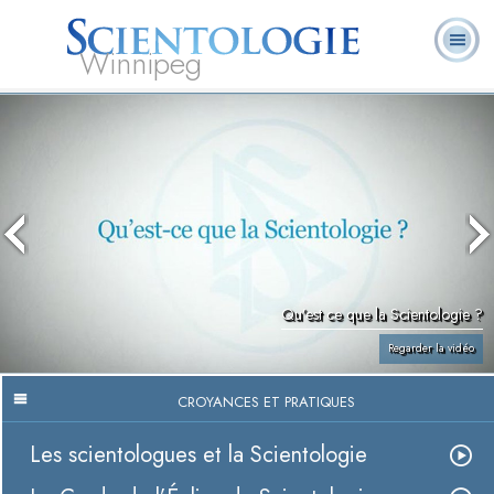
Winnipeg
Qu’est-ce que la
Ministres
Foire aux
L. Ron Hubbard
Livres
Scientologie ?
volontaires
questions
Qu’est ce que la Scientologie ?
Regarder la vidéo
CROYANCES ET PRATIQUES
Les scientologues et la Scientologie