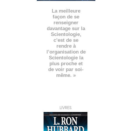
La meilleure
façon de se
renseigner
davantage sur la
Scientologie,
c’est de se
rendre à
l’organisation de
Scientologie la
plus proche et
de voir par soi-
même. »
LIVRES