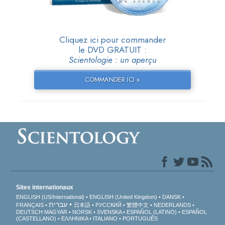
Cliquez ici pour commander
le DVD GRATUIT :
Scientologie : un aperçu
COMMANDER ICI »
Sites internationaux
ENGLISH (US/International)
ENGLISH (United Kingdom)
DANSK
עברית
FRANÇAIS
日本語
РУССКИЙ
繁體中文
NEDERLANDS
DEUTSCH
MAGYAR
NORSK
SVENSKA
ESPAÑOL (LATINO)
ESPAÑOL
(CASTELLANO)
ΕΛΛΗΝΙΚA
ITALIANO
PORTUGUÊS